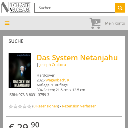
0
Mein Konto
SUCHE
Das System Netanjahu
|
Joseph Croitoru
Hardcover
2025
Wagenbach, K
Auflage: 1. Auflage
304 Seiten; 21.5 cm x 13.5 cm
ISBN: 978-3-8031-3759-3
(
0 Rezensionen
) -
Rezension verfassen
90
€ 29,