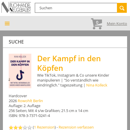
0
Mein Konto
SUCHE
Der Kampf in den
Köpfen
Wie TikTok, Instagram & Co unsere Kinder
manipulieren | "So verständlich wie
eindringlich." tageszeitung |
Nina Kolleck
Hardcover
2026
Rowohlt Berlin
Auflage: 2. Auflage
256 Seiten; Mit 4 s/w Grafiken; 21.5 cm x 14 cm
ISBN: 978-3-7371-0241-4
(
1 Rezension
) -
Rezension verfassen