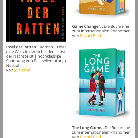
Game Changer
. . Die Buchreihe
zum internationalen Phänomen
von
Rachel Reid
Insel der Ratten
. . Roman | Über
eine Welt, in der sich jeder selbst
der Nächste ist | hochklassige
Spannung von Bestsellerautor Jo
Nesbø!
von
Jo Nesbø
The Long Game
. . Die Buchreihe
zum internationalen Phänomen
von
Rachel Reid