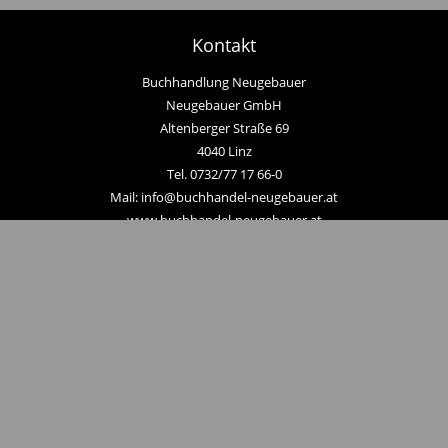
Kontakt
Buchhandlung Neugebauer
Neugebauer GmbH
Altenberger Straße 69
4040 Linz
Tel. 0732/77 17 66-0
Mail: info@buchhandel-neugebauer.at
www.buchhandel-neugebauer.at
Zahlungsmethoden
Hier zum Newsletter anmelden