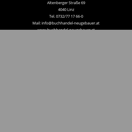
Altenberger Straße 69
4040 Linz
Tel. 0732/77 17 66-0
Mail: info@buchhandel-neugebauer.at
www.buchhandel-neugebauer.at
Zahlungsmethoden
Hier zum Newsletter anmelden
Unternehmen
Kontakt
Linzer City Gutscheine
AGB