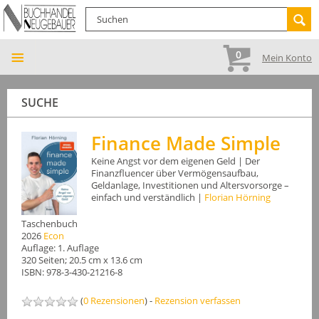
0
Mein Konto
SUCHE
Finance Made Simple
Keine Angst vor dem eigenen Geld | Der
Finanzfluencer über Vermögensaufbau,
Geldanlage, Investitionen und Altersvorsorge –
einfach und verständlich |
Florian Hörning
Taschenbuch
2026
Econ
Auflage: 1. Auflage
320 Seiten; 20.5 cm x 13.6 cm
ISBN: 978-3-430-21216-8
(
0 Rezensionen
) -
Rezension verfassen