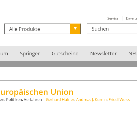
Service
Erweit
Alle Produkte
ium
Springer
Gutscheine
Newsletter
NEU
Europäischen Union
en, Politiken, Verfahren |
Gerhard Hafner
;
Andreas J. Kumin
;
Friedl Weiss