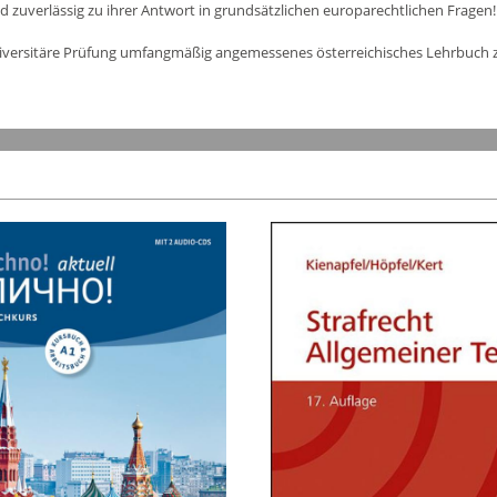
d zuverlässig zu ihrer Antwort in grundsätzlichen europarechtlichen Fragen!
e universitäre Prüfung umfangmäßig angemessenes österreichisches Lehrbuch 