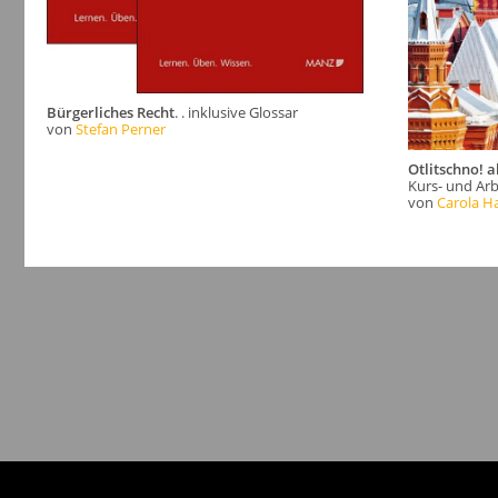
Bürgerliches Recht
. . inklusive Glossar
von
Stefan Perner
Otlitschno! a
Kurs- und Ar
von
Carola 