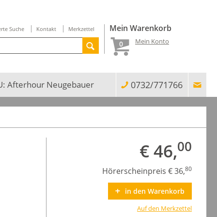
Mein Warenkorb
erte Suche
Kontakt
Merkzettel
Mein Konto
0
: Afterhour Neugebauer
0732/771766
00
€ 46,
80
Hörerscheinpreis € 36,
in den Warenkorb
Auf den Merkzettel