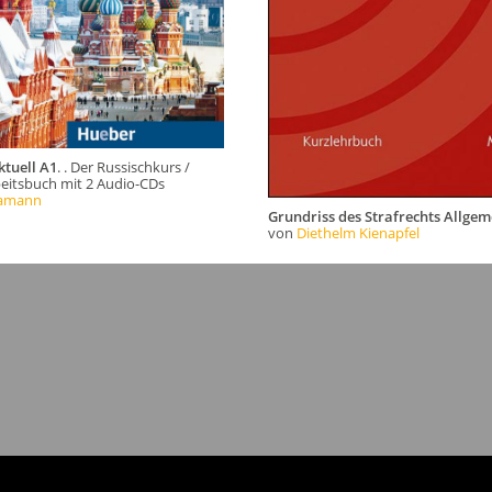
ktuell A1
. . Der Russischkurs /
beitsbuch mit 2 Audio-CDs
Hamann
Grundriss des Strafrechts Allgem
von
Diethelm Kienapfel