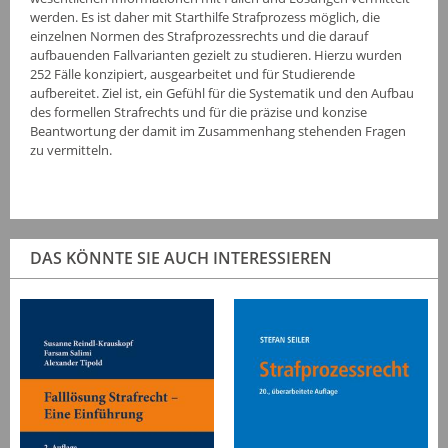
werden. Es ist daher mit Starthilfe Strafprozess möglich, die
einzelnen Normen des Strafprozessrechts und die darauf
aufbauenden Fallvarianten gezielt zu studieren. Hierzu wurden
252 Fälle konzipiert, ausgearbeitet und für Studierende
aufbereitet. Ziel ist, ein Gefühl für die Systematik und den Aufbau
des formellen Strafrechts und für die präzise und konzise
Beantwortung der damit im Zusammenhang stehenden Fragen
zu vermitteln.
DAS KÖNNTE SIE AUCH INTERESSIEREN