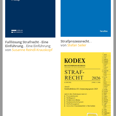
Strafprozessrecht
. .
Falllösung Strafrecht - Eine
von
Stefan Seiler
Einführung
. . Eine Einführung
von
Susanne Reindl-Krauskopf