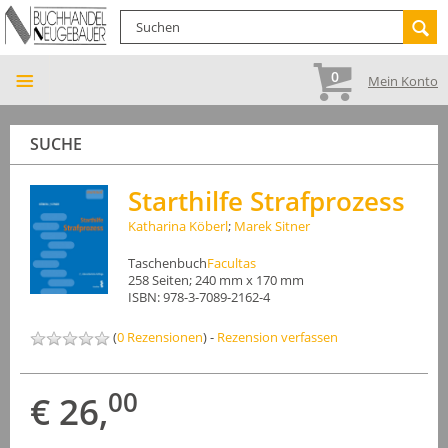
0
Mein Konto
SUCHE
Starthilfe Strafprozess
Katharina Köberl
;
Marek Sitner
Taschenbuch
Facultas
258 Seiten; 240 mm x 170 mm
ISBN: 978-3-7089-2162-4
(
0 Rezensionen
) -
Rezension verfassen
00
€ 26,