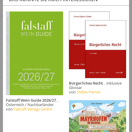
Bürgerliches Recht
. . inklusive
Glossar
von
Stefan Perner
Falstaff Wein Guide 2026/27
. .
Österreich / Nachbarländer
von
Falstaff Verlags GmbH