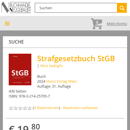
0
Mein Konto
SUCHE
Strafgesetzbuch StGB
|
Alice Sadoghi
Buch
2024
Manz Verlag Wien
Auflage: 31. Auflage
430 Seiten
ISBN: 978-3-214-25705-7
(
0 Rezensionen
) -
Rezension verfassen
80
€ 19,