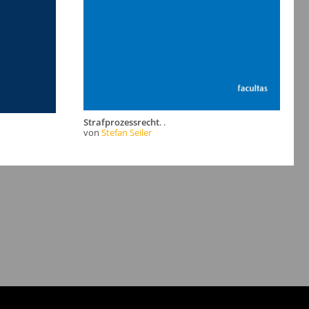
Strafprozessrecht
. .
von
Stefan Seiler