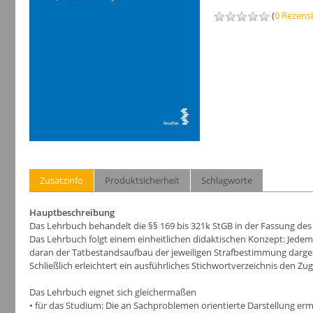
(
0 Rezens
Zusatzinfo
Produktsicherheit
Schlagworte
Hauptbeschreibung
Das Lehrbuch behandelt die §§ 169 bis 321k StGB in der Fassung de
Das Lehrbuch folgt einem einheitlichen didaktischen Konzept: Jedem D
daran der Tatbestandsaufbau der jeweiligen Strafbestimmung dargest
Schließlich erleichtert ein ausführliches Stichwortverzeichnis den 
Das Lehrbuch eignet sich gleichermaßen
• für das Studium: Die an Sachproblemen orientierte Darstellung erm