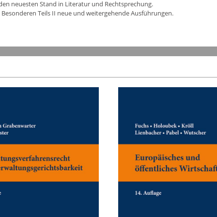
er den neuesten Stand in Literatur und Rechtsprechung.
es Besonderen Teils II neue und weitergehende Ausführungen.