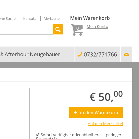
Mein Warenkorb
erte Suche
Kontakt
Merkzettel
Mein Konto
0
: Afterhour Neugebauer
0732/771766
00
€ 50,
in den Warenkorb
Auf den Merkzettel
Sofort verfügbar oder abholbereit - geringer
Bestand (1)