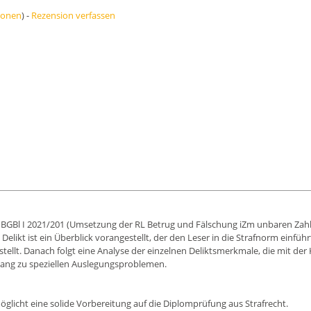
ionen
) -
Rezension verfassen
s BGBl I 2021/201 (Umsetzung der RL Betrug und Fälschung iZm unbaren Zahl
elikt ist ein Überblick vorangestellt, der den Leser in die Strafnorm einfüh
ellt. Danach folgt eine Analyse der einzelnen Deliktsmerkmale, die mit de
Zugang zu speziellen Auslegungsproblemen.
öglicht eine solide Vorbereitung auf die Diplomprüfung aus Strafrecht.