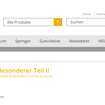
Service
Erweit
Alle Produkte
ium
Springer
Gutscheine
Newsletter
NEU
Besonderer Teil II
ubert Hinterhofer
;
Christian Rosbaud
3 cm