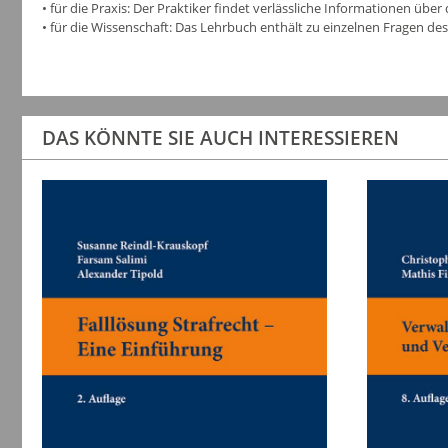
• für die Praxis: Der Praktiker findet verlässliche Informationen üb
• für die Wissenschaft: Das Lehrbuch enthält zu einzelnen Fragen d
DAS KÖNNTE SIE AUCH INTERESSIEREN