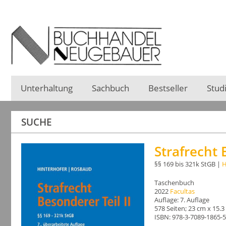
Unterhaltung
Sachbuch
Bestseller
Stud
SUCHE
Strafrecht 
§§ 169 bis 321k StGB |
H
Taschenbuch
2022
Facultas
Auflage: 7. Auflage
578 Seiten; 23 cm x 15.
ISBN: 978-3-7089-1865-5