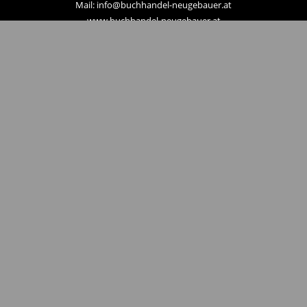
Mail: info@buchhandel-neugebauer.at
www.buchhandel-neugebauer.at
Zahlungsmethoden
Hier zum Newsletter anmelden
Unternehmen
Kontakt
Linzer City Gutscheine
AGB
Impressum
Datenschutz- und Cookieerklärung
Widerrufsrecht