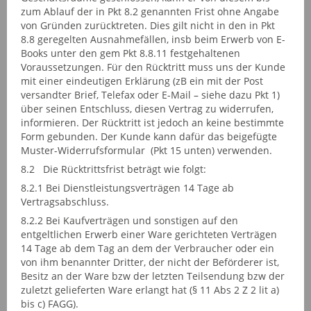
zum Ablauf der in Pkt 8.2 genannten Frist ohne Angabe
von Gründen zurücktreten. Dies gilt nicht in den in Pkt
8.8 geregelten Ausnahmefällen, insb beim Erwerb von E-
Books unter den gem Pkt 8.8.11 festgehaltenen
Voraussetzungen. Für den Rücktritt muss uns der Kunde
mit einer eindeutigen Erklärung (zB ein mit der Post
versandter Brief, Telefax oder E-Mail – siehe dazu Pkt 1)
über seinen Entschluss, diesen Vertrag zu widerrufen,
informieren. Der Rücktritt ist jedoch an keine bestimmte
Form gebunden. Der Kunde kann dafür das beigefügte
Muster-Widerrufsformular (Pkt 15 unten) verwenden.
8.2 Die Rücktrittsfrist beträgt wie folgt:
8.2.1 Bei Dienstleistungsverträgen 14 Tage ab
Vertragsabschluss.
8.2.2 Bei Kaufverträgen und sonstigen auf den
entgeltlichen Erwerb einer Ware gerichteten Verträgen
14 Tage ab dem Tag an dem der Verbraucher oder ein
von ihm benannter Dritter, der nicht der Beförderer ist,
Besitz an der Ware bzw der letzten Teilsendung bzw der
zuletzt gelieferten Ware erlangt hat (§ 11 Abs 2 Z 2 lit a)
bis c) FAGG).