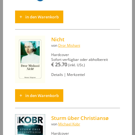
in den Warenkorb
Nicht
von
Dror Mishani
Hardcover
Sofort verfügbar oder abholbereit
€ 25.70
(inkl. USt.)
Details
|
Merkzettel
in den Warenkorb
Sturm über Christiansø
von
Michael Kobr
Hardcover