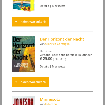
Details
|
Merkzettel
in den Warenkorb
Der Horizont der Nacht
von
Gianrico Carofiglio
Hardcover
versand- oder abholbereit in 48 Stunden
€ 25.00
(inkl. USt.)
Details
|
Merkzettel
in den Warenkorb
Minnesota
von
Jo Nesbø