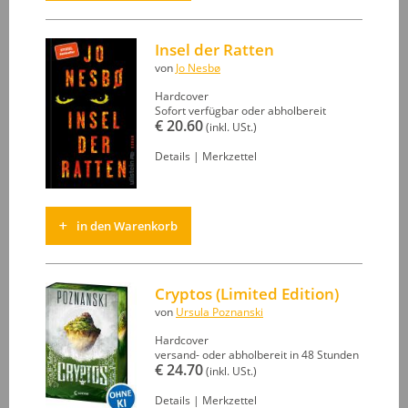
Insel der Ratten
von
Jo Nesbø
Hardcover
Sofort verfügbar oder abholbereit
€ 20.60
(inkl. USt.)
Details
|
Merkzettel
in den Warenkorb
Cryptos (Limited Edition)
von
Ursula Poznanski
Hardcover
versand- oder abholbereit in 48 Stunden
€ 24.70
(inkl. USt.)
Details
|
Merkzettel