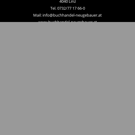
4040 Linz
Tel. 0732/77 17 66-0
Mail: info@buchhandel-neugebauer.at
www.buchhandel-neugebauer.at
Zahlungsmethoden
Hier zum Newsletter anmelden
Unternehmen
Kontakt
Linzer City Gutscheine
AGB
Impressum