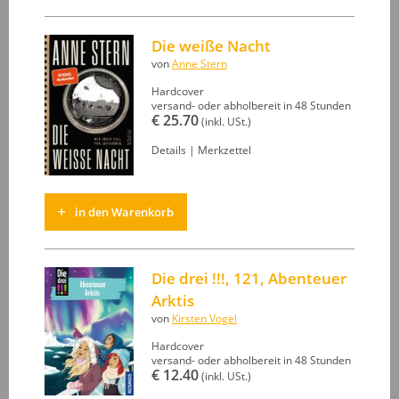
Die weiße Nacht
von
Anne Stern
Hardcover
versand- oder abholbereit in 48 Stunden
€ 25.70
(inkl. USt.)
Details
|
Merkzettel
in den Warenkorb
Die drei !!!, 121, Abenteuer
Arktis
von
Kirsten Vogel
Hardcover
versand- oder abholbereit in 48 Stunden
€ 12.40
(inkl. USt.)