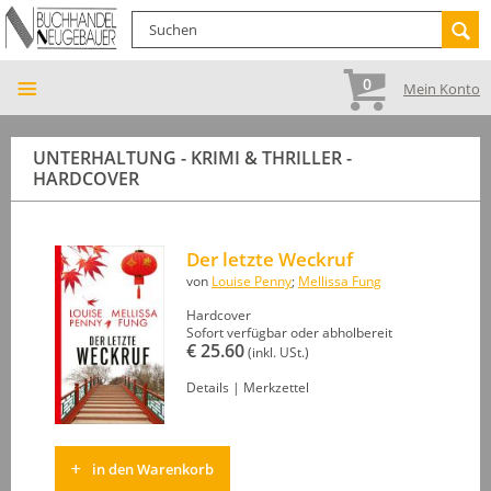
0
Mein Konto
UNTERHALTUNG - KRIMI & THRILLER -
HARDCOVER
Der letzte Weckruf
von
Louise Penny
;
Mellissa Fung
Hardcover
Sofort verfügbar oder abholbereit
€ 25.60
(inkl. USt.)
Details
|
Merkzettel
in den Warenkorb