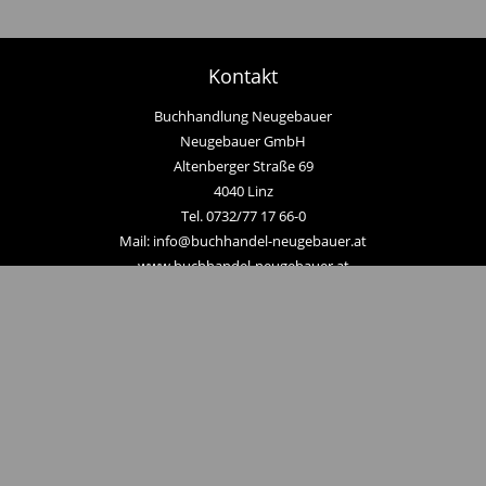
Kontakt
Buchhandlung Neugebauer
Neugebauer GmbH
Altenberger Straße 69
4040 Linz
Tel. 0732/77 17 66-0
Mail: info@buchhandel-neugebauer.at
www.buchhandel-neugebauer.at
Zahlungsmethoden
Hier zum Newsletter anmelden