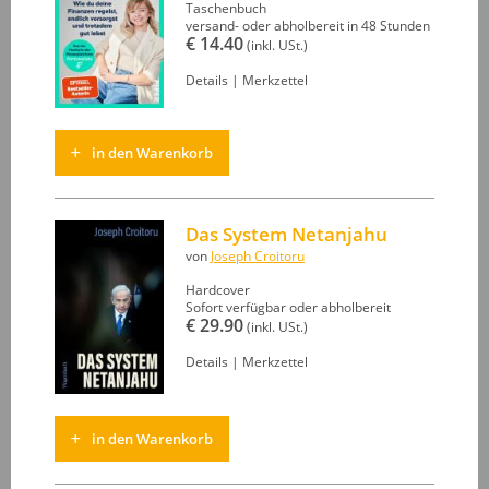
Taschenbuch
versand- oder abholbereit in 48 Stunden
€ 14.40
(inkl. USt.)
Details
|
Merkzettel
in den Warenkorb
Das System Netanjahu
von
Joseph Croitoru
Hardcover
Sofort verfügbar oder abholbereit
€ 29.90
(inkl. USt.)
Details
|
Merkzettel
in den Warenkorb