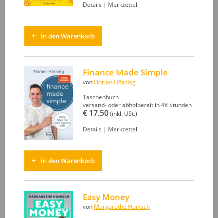
Details
|
Merkzettel
in den Warenkorb
Finance Made Simple
von
Florian Hörning
Taschenbuch
versand- oder abholbereit in 48 Stunden
€ 17.50
(inkl. USt.)
Details
|
Merkzettel
in den Warenkorb
Easy Money
von
Margarethe Honisch