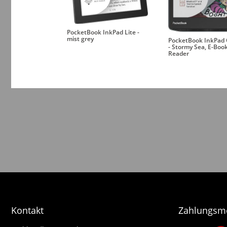
PocketBook InkPad Lite -
mist grey
PocketBook InkPad 
- Stormy Sea, E-Boo
Reader
Kontakt
Zahlungsm