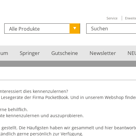
Service
Erweit
Alle Produkte
ium
Springer
Gutscheine
Newsletter
NEU
interessiert dies kennenzulernen?
 Lesegeräte der Firma PocketBook. Und in unserem Webshop finden 
ne behilflich.
räte kennenzulernen und auszuprobieren.
estellt. Die Häufigsten haben wir gesammelt und hier beantworte
tändlich gerne persönlich zur Verfügung.