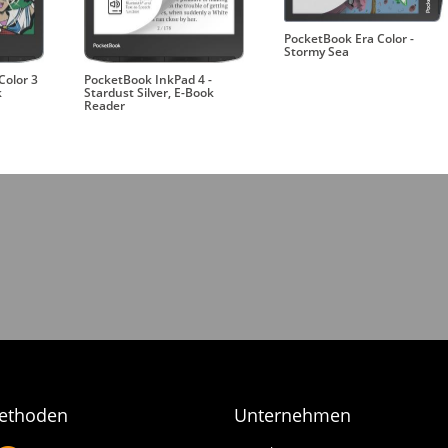
PocketBook Era Color -
Stormy Sea
Color 3
PocketBook InkPad 4 -
k
Stardust Silver, E-Book
Reader
ethoden
Unternehmen