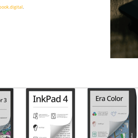
book.digital
.