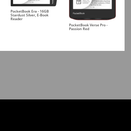
PocketBook Era - 16GB
Stardust Silver, E-Book
Reader
PocketBook Verse Pro -
Passion Red